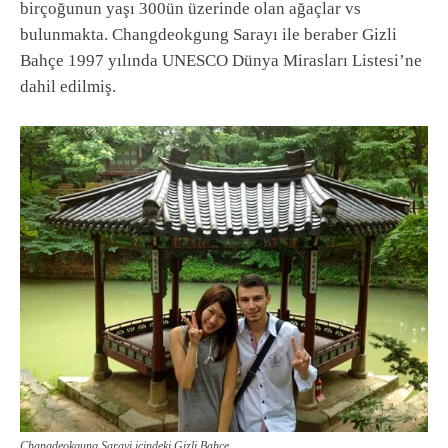
birçoğunun yaşı 300ün üzerinde olan ağaçlar vs
bulunmakta. Changdeokgung Sarayı ile beraber Gizli
Bahçe 1997 yılında UNESCO Dünya Mirasları Listesi’ne
dahil edilmiş.
Changdeokgung Sarayi icindeki Gizli Bahce