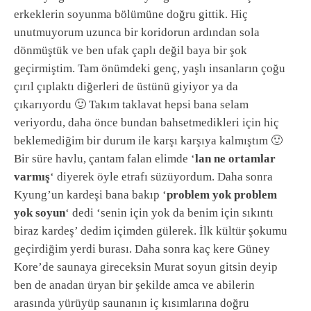
erkeklerin soyunma bölümüne doğru gittik. Hiç
unutmuyorum uzunca bir koridorun ardından sola
dönmüştük ve ben ufak çaplı değil baya bir şok
geçirmiştim. Tam önümdeki genç, yaşlı insanların çoğu
çırıl çıplaktı diğerleri de üstünü giyiyor ya da
çıkarıyordu 🙂 Takım taklavat hepsi bana selam
veriyordu, daha önce bundan bahsetmedikleri için hiç
beklemediğim bir durum ile karşı karşıya kalmıştım 🙂
Bir süre havlu, çantam falan elimde ‘
lan ne ortamlar
varmış
‘ diyerek öyle etrafı süzüyordum. Daha sonra
Kyung’un kardeşi bana bakıp ‘
problem yok problem
yok soyun
‘ dedi ‘senin için yok da benim için sıkıntı
biraz kardeş’ dedim içimden gülerek. İlk kültür şokumu
geçirdiğim yerdi burası. Daha sonra kaç kere Güney
Kore’de saunaya gireceksin Murat soyun gitsin deyip
ben de anadan üryan bir şekilde amca ve abilerin
arasında yürüyüp saunanın iç kısımlarına doğru