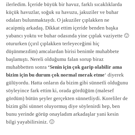
ilerledim. İçeride büyük bir havuz, farklı sıcaklıklarda
küçük havuzlar, soğuk su havuzu, jakuziler ve buhar
odaları bulunmaktaydı. O jakuziler çıplakken ne
acaipmiş arkadaş. Dikkat ettim içeride benden başka
yabancı yoktu ve buhar odasında yine çıplak vaziyette 🙂
otururken (çırıl çıplakken terleyeceğimi hiç
düşünmezdim) amcalardan birisi benimle muhabbete
başlamıştı. Nereli olduğumu falan sorup biraz
muhabbetten sonra
‘Senin için çok garip olabilir ama
bizim için bu durum çok normal merak etme
‘ diyerek
gülüyordu. Hatta onların da bizim gibi sünnetli olduğunu
söyleyince fark ettim ki, orada gördüğüm (malesef
gördüm) bütün şeyler gerçekten sünnetliydi. Koreliler de
bizim gibi sünnet oluyormuş diye söylenirdi hep, ben
bunu yerinde görüp onayladım arkadaşlar yani kesin
bilgi yayabilirsiniz. 🙂