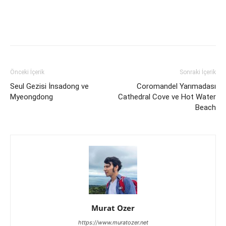
Facebook
X
WhatsApp
ReddIt
Önceki İçerik
Sonraki İçerik
Seul Gezisi İnsadong ve
Coromandel Yarımadası
Myeongdong
Cathedral Cove ve Hot Water
Beach
Murat Ozer
https://www.muratozer.net