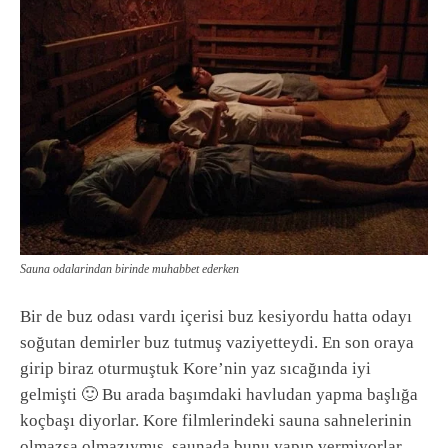
Sauna odalarindan birinde muhabbet ederken
Bir de buz odası vardı içerisi buz kesiyordu hatta odayı
soğutan demirler buz tutmuş vaziyetteydi. En son oraya
girip biraz oturmuştuk Kore’nin yaz sıcağında iyi
gelmişti 🙂 Bu arada başımdaki havludan yapma başlığa
koçbaşı diyorlar. Kore filmlerindeki sauna sahnelerinin
olmazsa olmazıymış, saunada bunu yapıp vermiyorlar