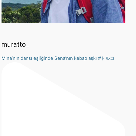
muratto_
Mina’nın dansı eşliğinde Sena’nın kebap aşkı #トルコ