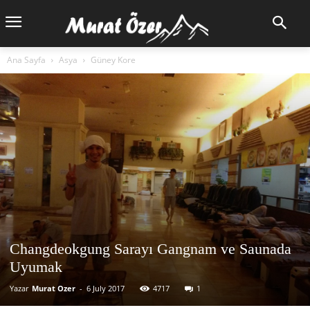
Ana Sayfa
Asya
Güney Kore
Changdeokgung Sarayı Gangnam ve Saunada
Uyumak
Yazar
Murat Ozer
-
6 July 2017
4717
1