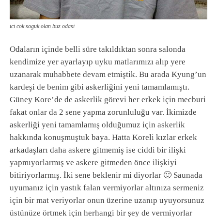
ici cok soguk olan buz odasi
Odaların içinde belli süre takıldıktan sonra salonda
kendimize yer ayarlayıp uyku matlarımızı alıp yere
uzanarak muhabbete devam etmiştik. Bu arada Kyung’un
kardeşi de benim gibi askerliğini yeni tamamlamıştı.
Güney Kore’de de askerlik görevi her erkek için mecburi
fakat onlar da 2 sene yapma zorunluluğu var. İkimizde
askerliği yeni tamamlamış olduğumuz için askerlik
hakkında konuşmuştuk baya. Hatta Koreli kızlar erkek
arkadaşları daha askere gitmemiş ise ciddi bir ilişki
yapmıyorlarmış ve askere gitmeden önce ilişkiyi
bitiriyorlarmış. İki sene beklenir mi diyorlar 🙂 Saunada
uyumanız için yastık falan vermiyorlar altınıza sermeniz
için bir mat veriyorlar onun üzerine uzanıp uyuyorsunuz
üstünüze örtmek için herhangi bir şey de vermiyorlar