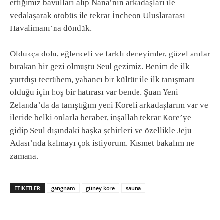
ettiğimiz bavulları alıp Nana’nın arkadaşları ile
vedalaşarak otobüs ile tekrar İncheon Uluslararası
Havalimanı’na döndük.
Oldukça dolu, eğlenceli ve farklı deneyimler, güzel anılar
bırakan bir gezi olmuştu Seul gezimiz. Benim de ilk
yurtdışı tecrübem, yabancı bir kültür ile ilk tanışmam
olduğu için hoş bir hatırası var bende. Şuan Yeni
Zelanda’da da tanıştığım yeni Koreli arkadaşlarım var ve
ileride belki onlarla beraber, inşallah tekrar Kore’ye
gidip Seul dışındaki başka şehirleri ve özellikle Jeju
Adası’nda kalmayı çok istiyorum. Kısmet bakalım ne
zamana.
ETIKETLER
gangnam
güney kore
sauna