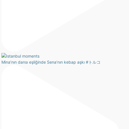
Mina’nın dansı eşliğinde Sena’nın kebap aşkı #トルコ