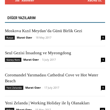
356
Aboneler
ABONE OL
DİĞER YAZILARIM
Moskova Kızıl Meydan’da Günü Birlik Gezi
Murat Ozer
-
18 May 2017
Rusya
0
Seul Gezisi İnsadong ve Myeongdong
Murat Ozer
-
5 July 2017
Güney Kore
4
Coromandel Yarımadası Cathedral Cove ve Hot Water
Beach
Murat Ozer
-
17 July 2017
Yeni Zelanda
0
Yeni Zelanda | Working Holiday ile İş Olanakları
Murat Ozer
-
15 May 2017
Diğer
16