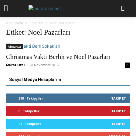
Ana Sayfa
Etiketler
Noel pazarları
Etiket: Noel Pazarları
Almanya
Christmas Vakti Berlin ve Noel Pazarları
Murat Ozer
-
28 November 2016
0
Sosyal Medya Hesaplarım
590
Takipçiler
TAKIP ET
6
Takipçiler
TAKIP ET
27
Takipçiler
TAKIP ET