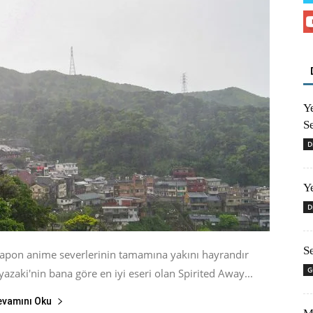
Y
S
D
Y
D
S
 Japon anime severlerinin tamamına yakını hayrandır
G
aki'nin bana göre en iyi eseri olan Spirited Away...
evamını Oku