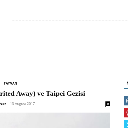
Anasayfa
Okyanusya
Asya
Avru
TAYVAN
rited Away) ve Taipei Gezisi
Ozer
13 August 2017
-
0