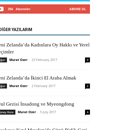
356
Aboneler
ABONE OL
DİĞER YAZILARIM
eni Zelanda’da Kadınlara Oy Hakkı ve Yerel
eçimler
Murat Ozer
-
23 February 2017
iğer
0
eni Zelanda’da İkinci El Araba Almak
Murat Ozer
-
2 February 2017
iğer
2
eul Gezisi İnsadong ve Myeongdong
Murat Ozer
-
5 July 2017
üney Kore
4