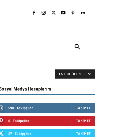
pa
Diğer
İletişim
More
EN POPÜLERLER
Sosyal Medya Hesaplarım
590
Takipçiler
TAKIP ET
6
Takipçiler
TAKIP ET
27
Takipçiler
TAKIP ET