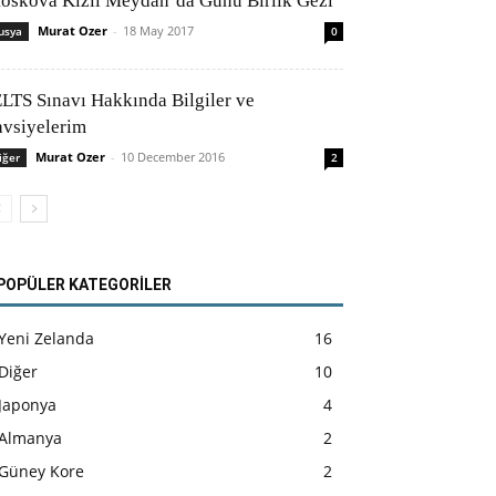
oskova Kızıl Meydan’da Günü Birlik Gezi
Murat Ozer
-
18 May 2017
usya
0
ELTS Sınavı Hakkında Bilgiler ve
avsiyelerim
Murat Ozer
-
10 December 2016
iğer
2
POPÜLER KATEGORİLER
Yeni Zelanda
16
Diğer
10
Japonya
4
Almanya
2
Güney Kore
2